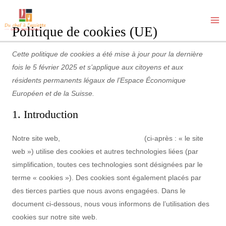
Aller
MA
Consent
Consent
Consent
Consent
Consent
Consent
Consent
Consent
Consent
au
Politique de cookies (UE)
M
to
to
to
to
to
to
to
to
to
contenu
service
service
service
service
service
service
service
service
service
Cette politique de cookies a été mise à jour pour la dernière
elementor
google-
woocommerce
wordpress
litespeed
complianz
facebook
twitter
divers
fois le 5 février 2025 et s’applique aux citoyens et aux
recaptcha
résidents permanents légaux de l’Espace Économique
Européen et de la Suisse.
1. Introduction
Notre site web,
https://duchefalassiette.fr
(ci-après : « le site
web ») utilise des cookies et autres technologies liées (par
simplification, toutes ces technologies sont désignées par le
terme « cookies »). Des cookies sont également placés par
des tierces parties que nous avons engagées. Dans le
document ci-dessous, nous vous informons de l’utilisation des
cookies sur notre site web.